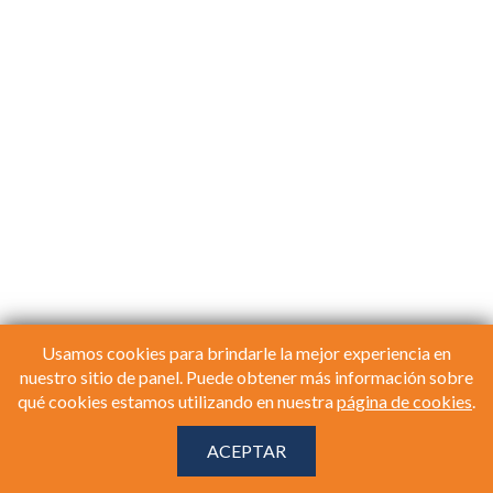
Usamos cookies para brindarle la mejor experiencia en
nuestro sitio de panel. Puede obtener más información sobre
qué cookies estamos utilizando en nuestra
página de cookies
.
Copyright 2026
Maru/
Acerca de
Política de privacidad
Términos y condiciones
ACEPTAR
Cookies
Contáctenos
Preguntas frecuentes